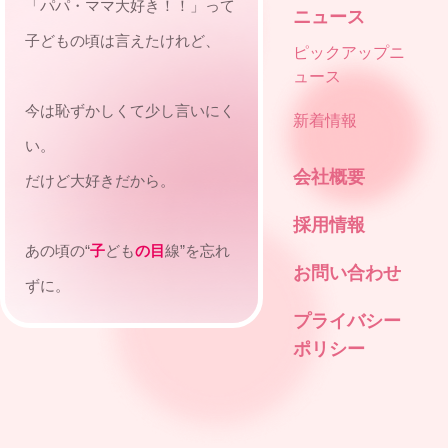
「パパ・ママ大好き！！」って
ニュース
子どもの頃は言えたけれど、
ピックアップニ
ュース
今は恥ずかしくて少し言いにく
新着情報
い。
会社概要
だけど大好きだから。
採用情報
あの頃の“
子
ども
の目
線”を忘れ
お問い合わせ
ずに。
プライバシー
ポリシー
今だから選べるビジネスという
手段で、
私たちは自由に表現する。