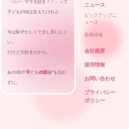
「パパ・ママ大好き！！」って
ニュース
子どもの頃は言えたけれど、
ピックアップニ
ュース
今は恥ずかしくて少し言いにく
新着情報
い。
会社概要
だけど大好きだから。
採用情報
あの頃の“
子
ども
の目
線”を忘れ
お問い合わせ
ずに。
プライバシー
ポリシー
今だから選べるビジネスという
手段で、
私たちは自由に表現する。