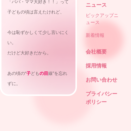
「パパ・ママ大好き！！」って
ニュース
子どもの頃は言えたけれど、
ピックアップニ
ュース
今は恥ずかしくて少し言いにく
新着情報
い。
会社概要
だけど大好きだから。
採用情報
あの頃の“
子
ども
の目
線”を忘れ
お問い合わせ
ずに。
プライバシー
ポリシー
今だから選べるビジネスという
手段で、
私たちは自由に表現する。