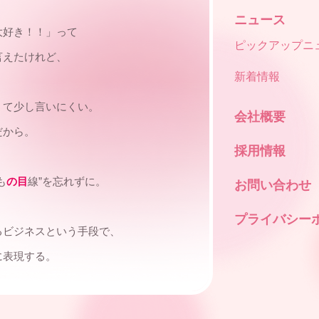
ニュース
大好き！！」って
ピックアップニ
言えたけれど、
新着情報
くて少し言いにくい。
会社概要
だから。
採用情報
も
の目
線”を忘れずに。
お問い合わせ
プライバシー
るビジネスという手段で、
に表現する。