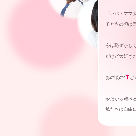
「パパ・ママ
子どもの頃は
今は恥ずかし
だけど大好き
あの頃の“
子
ど
今だから選べ
私たちは自由