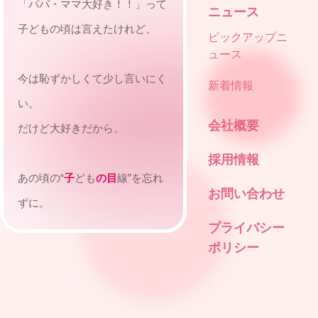
「パパ・ママ大好き！！」って
ニュース
子どもの頃は言えたけれど、
ピックアップニ
ュース
今は恥ずかしくて少し言いにく
新着情報
い。
会社概要
だけど大好きだから。
採用情報
あの頃の“
子
ども
の目
線”を忘れ
お問い合わせ
ずに。
プライバシー
ポリシー
今だから選べるビジネスという
手段で、
私たちは自由に表現する。